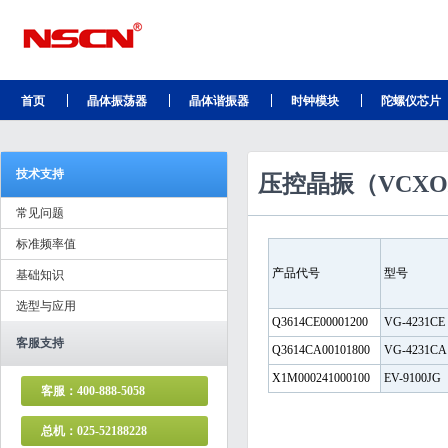
首页
晶体振荡器
晶体谐振器
时钟模块
陀螺仪芯片
技术支持
压控晶振（VCXO
常见问题
标准频率值
产品代号
型号
基础知识
选型与应用
Q3614CE00001200
VG-4231CE
客服支持
Q3614CA00101800
VG-4231CA
X1M000241000100
EV-9100JG
客服：400-888-5058
总机：025-52188228